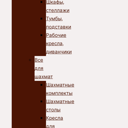
Шкафы,
стеллажи
Тумбы,
подставки
Рабочие
кресла,
диванчики
Все
для
шахмат
Шахматные
комплекты
Шахматные
столы
Кресла
для