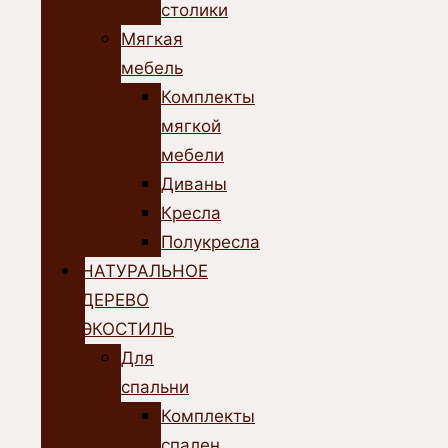
столики
Мягкая
мебель
Комплекты
мягкой
мебели
Диваны
Кресла
Полукресла
НАТУРАЛЬНОЕ
ДЕРЕВО
ЭКОСТИЛЬ
Для
спальни
Комплекты
спален