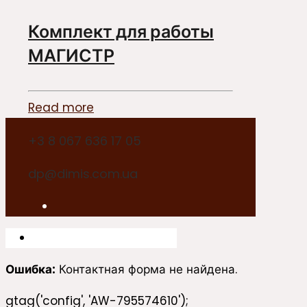
Комплект для работы
МАГИСТР
Read more
+3 8 067 636 17 05
dp@dimis.com.ua
Ошибка:
Контактная форма не найдена.
gtag('config', 'AW-795574610');