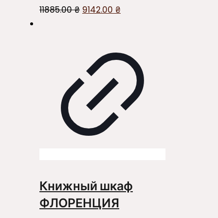
Первоначальная
Текущая
11885.00
₴
9142.00
₴
цена
цена:
составляла
9142.00 ₴.
11885.00 ₴.
Книжный шкаф
ФЛОРЕНЦИЯ