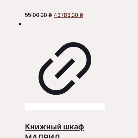
Первоначальная
Текущая
55100.00
₴
43783.00
₴
цена
цена:
составляла
43783.00 ₴.
55100.00 ₴.
Книжный шкаф
МАДРИД