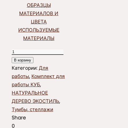
ОБРАЗЦЫ
МАТЕРИАЛОВ И
ЦВЕТА
ИСПОЛЬЗУЕМЫЕ
МАТЕРИАЛЫ
Количество
товара
В корзину
Стеллаж
Категории:
Для
КУБ
работы
,
Комплект для
работы КУБ
,
НАТУРАЛЬНОЕ
ДЕРЕВО ЭКОСТИЛЬ
,
Тумбы, стеллажи
Share
0