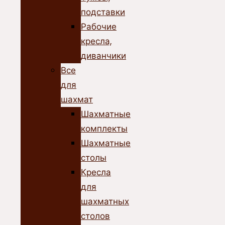
подставки
Рабочие
кресла,
диванчики
Все
для
шахмат
Шахматные
комплекты
Шахматные
столы
Кресла
для
шахматных
столов