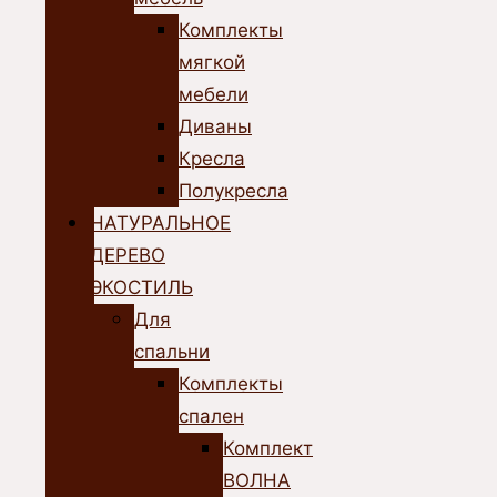
Комплекты
мягкой
мебели
Диваны
Кресла
Полукресла
НАТУРАЛЬНОЕ
ДЕРЕВО
ЭКОСТИЛЬ
Для
спальни
Комплекты
спален
Комплект
ВОЛНА