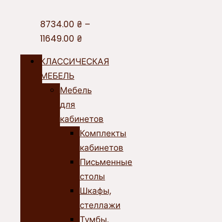
8734.00
₴
–
11649.00
₴
КЛАССИЧЕСКАЯ
МЕБЕЛЬ
Мебель
для
кабинетов
Комплекты
кабинетов
Письменные
столы
Шкафы,
стеллажи
Тумбы,