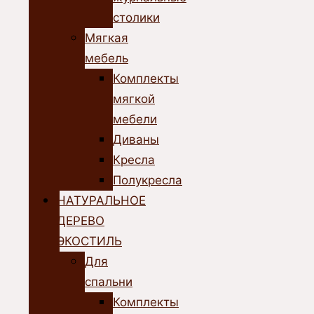
столики
Мягкая
мебель
Комплекты
мягкой
мебели
Диваны
Кресла
Полукресла
НАТУРАЛЬНОЕ
ДЕРЕВО
ЭКОСТИЛЬ
Для
спальни
Комплекты