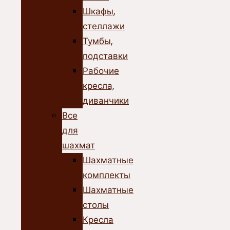
Шкафы,
стеллажи
Тумбы,
подставки
Рабочие
кресла,
диванчики
Все
для
шахмат
Шахматные
комплекты
Шахматные
столы
Кресла