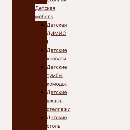
Детская
мебель
Детская
ДИМИС
1
Детские
кровати
Детские
тумбы,
комоды.
Детские
шкафы,
стеллажи
Детские
столы