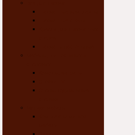
Все для шахмат
Шахматные комплекты
Шахматные столы
Кресла для шахматных
столов
Шахматы настольные
Мебель для гостиных и
столовых
Комоды, витрины
Стойки TV
Столы. журнальные
столики
Мягкая мебель
Комплекты мягкой
мебели
Диваны