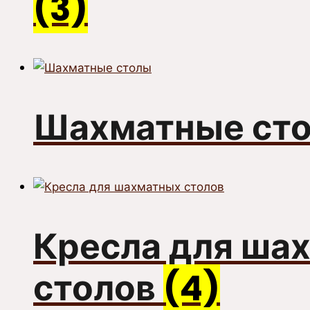
(3)
Шахматные ст
Кресла для ша
столов
(4)