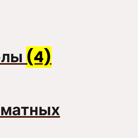
олы
(4)
хматных