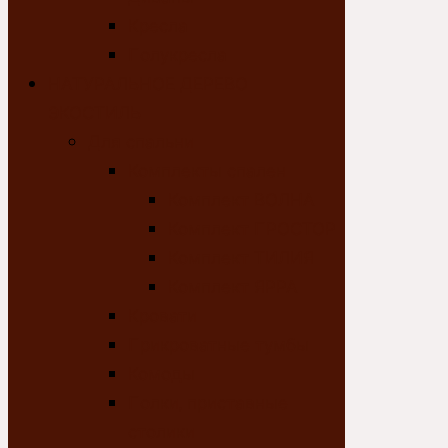
Кресла
Полукресла
НАТУРАЛЬНОЕ ДЕРЕВО
ЭКОСТИЛЬ
Для спальни
Комплекты спален
Комплект ВОЛНА
Комплект ПРОСТОР
Комплект ТИЛИЯ
Комплект ЯРРА
Кровати
Прикроватные тумбы
Комоды
Полки, приставные
столики