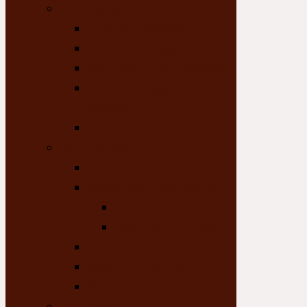
Детская мебель
Детская ДИМИС 1
Детские кровати
Детские тумбы, комоды.
Детские шкафы,
стеллажи
Детские столы
Для отдыха
Кресла
Комплекты для отдыха
Комплект ПОДКОВА
Комплект СТРУНА
Подставки, консоли TV
Столы и столики
Витрины, комоды