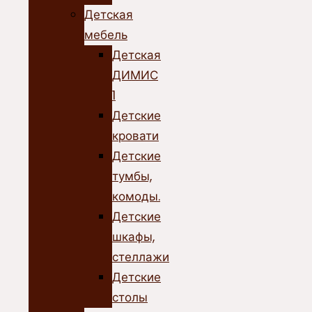
Детская
мебель
Детская
ДИМИС
1
Детские
кровати
Детские
тумбы,
комоды.
Детские
шкафы,
стеллажи
Детские
столы