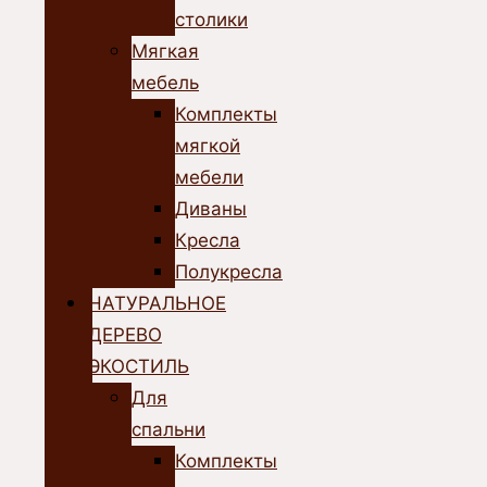
столики
Мягкая
мебель
Комплекты
мягкой
мебели
Диваны
Кресла
Полукресла
НАТУРАЛЬНОЕ
ДЕРЕВО
ЭКОСТИЛЬ
Для
спальни
Комплекты