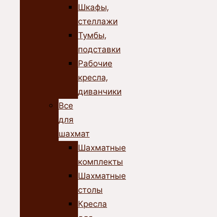
Шкафы,
стеллажи
Тумбы,
подставки
Рабочие
кресла,
диванчики
Все
для
шахмат
Шахматные
комплекты
Шахматные
столы
Кресла