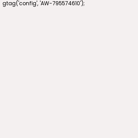
gtag('config', 'AW-795574610');