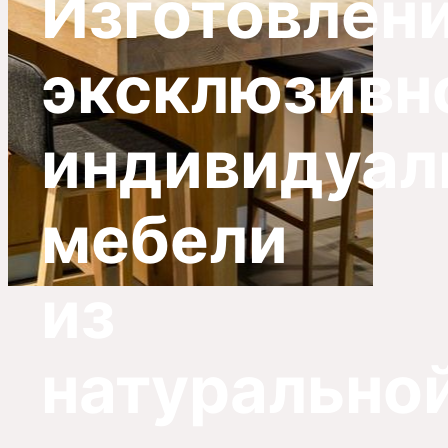
Изготовлен
эксклюзивн
индивидуал
мебели
из
натурально