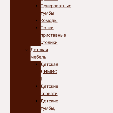
Прикроватные
тумбы
Комоды
Полки,
приставные
столики
Детская
мебель
Детская
ДИМИС
1
Детские
кровати
Детские
тумбы,