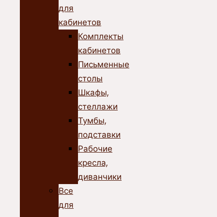
для
кабинетов
Комплекты
кабинетов
Письменные
столы
Шкафы,
стеллажи
Тумбы,
подставки
Рабочие
кресла,
диванчики
Все
для