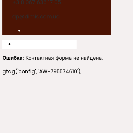
+3 8 067 636 17 05
dp@dimis.com.ua
Ошибка:
Контактная форма не найдена.
gtag('config', 'AW-795574610');