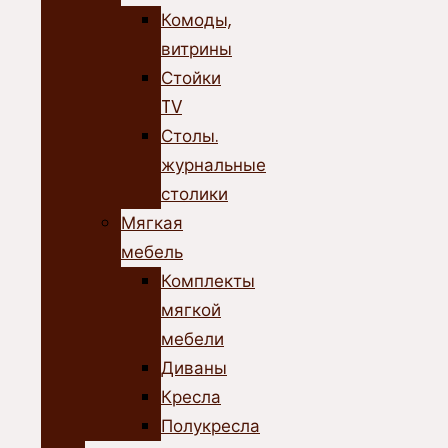
Комоды,
витрины
Стойки
TV
Столы.
журнальные
столики
Мягкая
мебель
Комплекты
мягкой
мебели
Диваны
Кресла
Полукресла