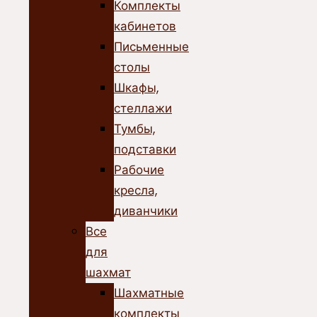
Комплекты
кабинетов
Письменные
столы
Шкафы,
стеллажи
Тумбы,
подставки
Рабочие
кресла,
диванчики
Все
для
шахмат
Шахматные
комплекты