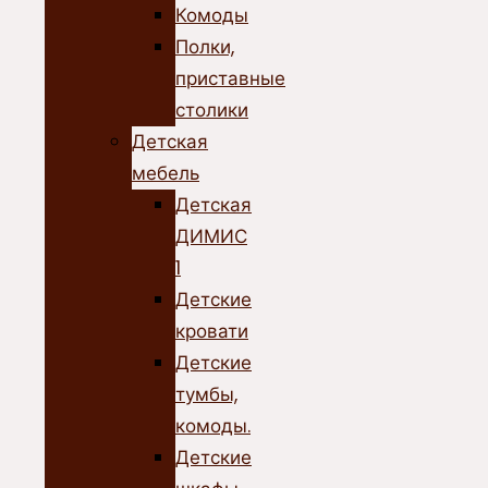
Комоды
Полки,
приставные
столики
Детская
мебель
Детская
ДИМИС
1
Детские
кровати
Детские
тумбы,
комоды.
Детские