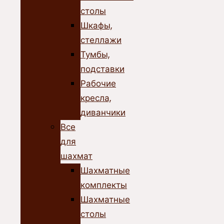
столы
Шкафы,
стеллажи
Тумбы,
подставки
Рабочие
кресла,
диванчики
Все
для
шахмат
Шахматные
комплекты
Шахматные
столы