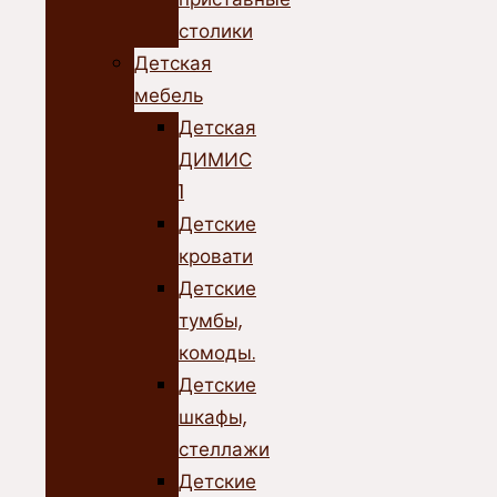
столики
Детская
мебель
Детская
ДИМИС
1
Детские
кровати
Детские
тумбы,
комоды.
Детские
шкафы,
стеллажи
Детские