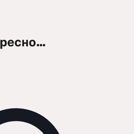
ересно…