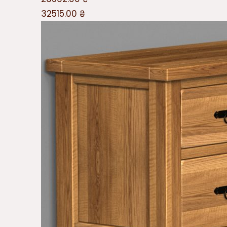
32515.00
₴