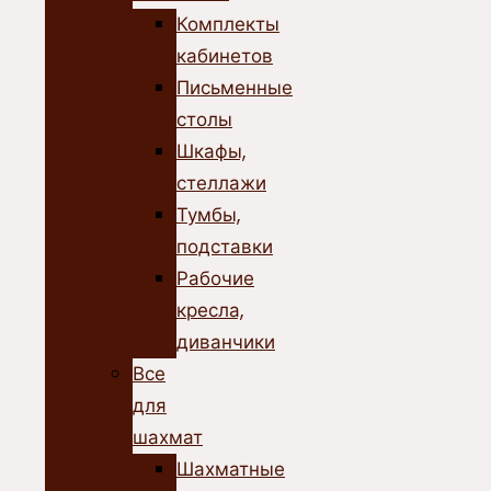
Комплекты
кабинетов
Письменные
столы
Шкафы,
стеллажи
Тумбы,
подставки
Рабочие
кресла,
диванчики
Все
для
шахмат
Шахматные