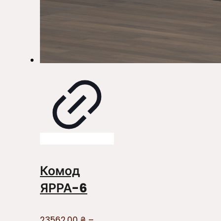
Комод
ЯРРА-6
23562.00
₴
–