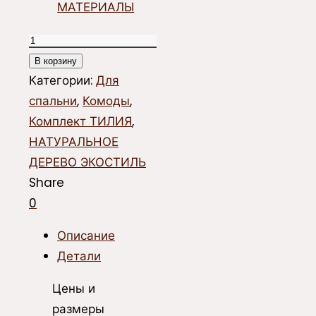
МАТЕРИАЛЫ
Количество
товара
В корзину
Комод
Категории:
Для
ТИЛИЯ-3+4
спальни
,
Комоды
,
Комплект ТИЛИЯ
,
НАТУРАЛЬНОЕ
ДЕРЕВО ЭКОСТИЛЬ
Share
0
Описание
Детали
Цены и
размеры