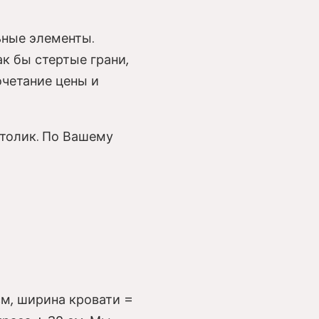
ьные элементы.
к бы стертые грани,
очетание цены и
столик. По Вашему
см, ширина кровати =