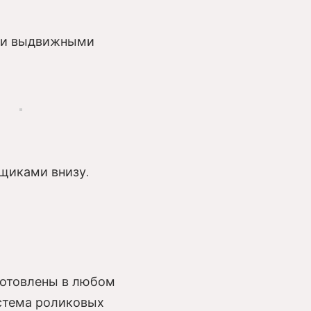
ими выдвижными
щиками внизу.
готовлены в любом
стема роликовых