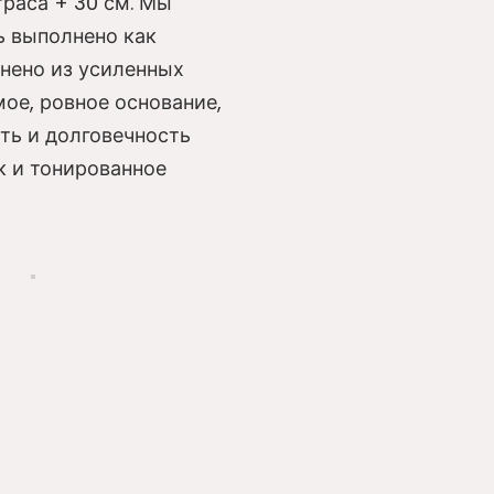
траса + 30 см. Мы
ь выполнено как
лнено из усиленных
ое, ровное основание,
ть и долговечность
к и тонированное