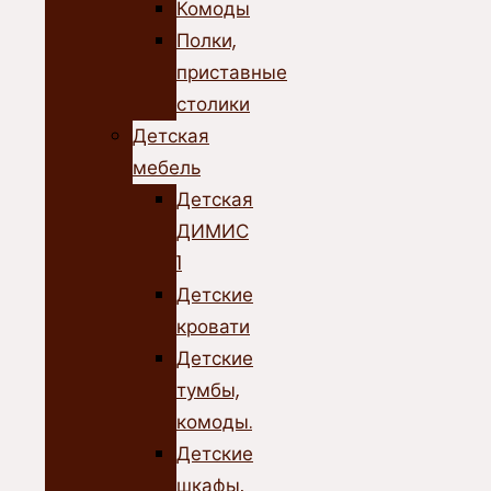
Комоды
Полки,
приставные
столики
Детская
мебель
Детская
ДИМИС
1
Детские
кровати
Детские
тумбы,
комоды.
Детские
шкафы,