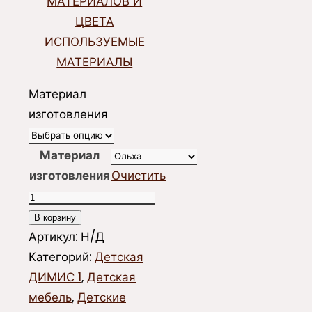
МАТЕРИАЛОВ И
ЦВЕТА
ИСПОЛЬЗУЕМЫЕ
МАТЕРИАЛЫ
Материал
изготовления
Материал
изготовления
Очистить
Количество
товара
В корзину
Тумба
Артикул:
Н/Д
детская
Категорий:
Детская
1ТБ2
ДИМИС 1
,
Детская
мебель
,
Детские