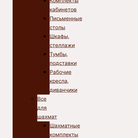
Комплекты
кабинетов
Письменные
столы
Шкафы,
стеллажи
Тумбы,
подставки
Рабочие
кресла,
диванчики
Все
для
шахмат
Шахматные
комплекты