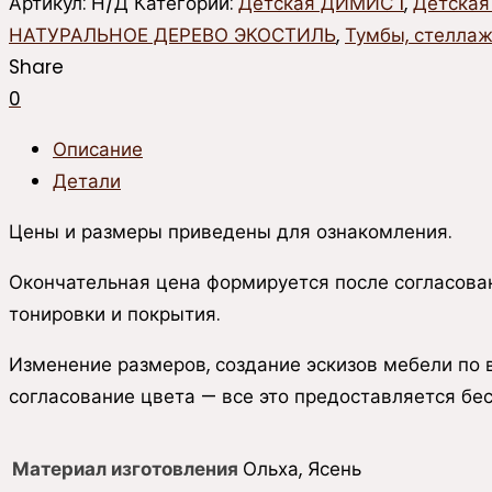
Детский
Артикул:
Н/Д
Категорий:
Детская ДИМИС 1
,
Детская
стеллаж
НАТУРАЛЬНОЕ ДЕРЕВО ЭКОСТИЛЬ
,
Тумбы, стелла
с
Share
дверками
0
Описание
Детали
Цены и размеры приведены для ознакомления.
Окончательная цена формируется после согласован
тонировки и покрытия.
Изменение размеров, создание эскизов мебели по
согласование цвета — все это предоставляется бес
Материал изготовления
Ольха, Ясень