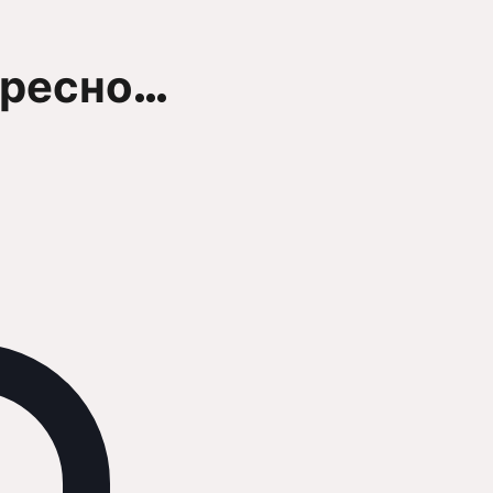
ересно…