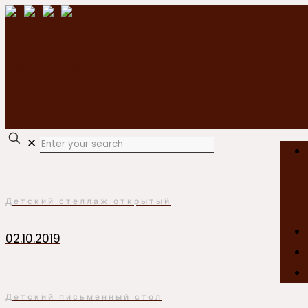
✕
Детский стеллаж открытый
02.10.2019
Детский письменный стол