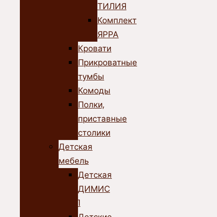
ТИЛИЯ
Комплект
ЯРРА
Кровати
Прикроватные
тумбы
Комоды
Полки,
приставные
столики
Детская
мебель
Детская
ДИМИС
1