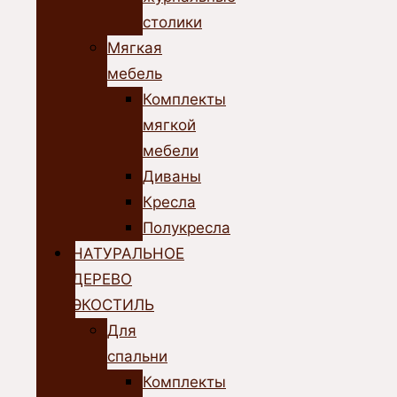
столики
Мягкая
мебель
Комплекты
мягкой
мебели
Диваны
Кресла
Полукресла
НАТУРАЛЬНОЕ
ДЕРЕВО
ЭКОСТИЛЬ
Для
спальни
Комплекты