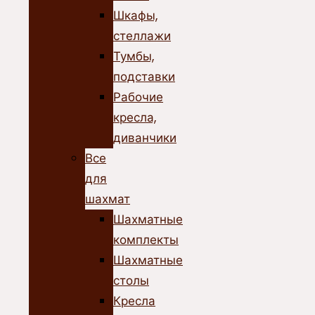
Шкафы,
стеллажи
Тумбы,
подставки
Рабочие
кресла,
диванчики
Все
для
шахмат
Шахматные
комплекты
Шахматные
столы
Кресла