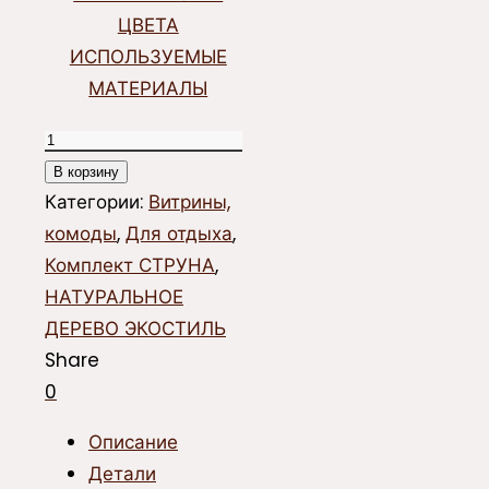
ЦВЕТА
ИСПОЛЬЗУЕМЫЕ
МАТЕРИАЛЫ
Количество
товара
В корзину
Витрина
Категории:
Витрины,
открытая
комоды
,
Для отдыха
,
СТРУНА
Комплект СТРУНА
,
НАТУРАЛЬНОЕ
ДЕРЕВО ЭКОСТИЛЬ
Share
0
Описание
Детали