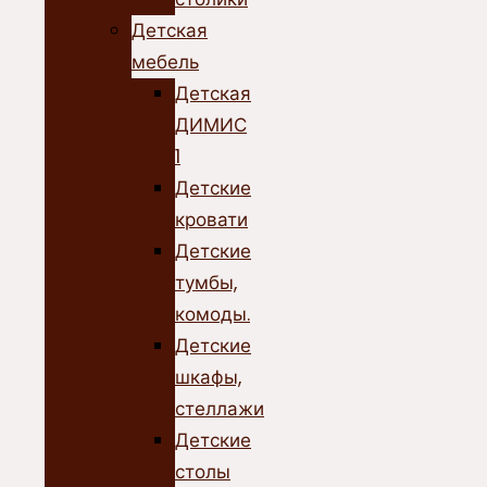
Детская
мебель
Детская
ДИМИС
1
Детские
кровати
Детские
тумбы,
комоды.
Детские
шкафы,
стеллажи
Детские
столы