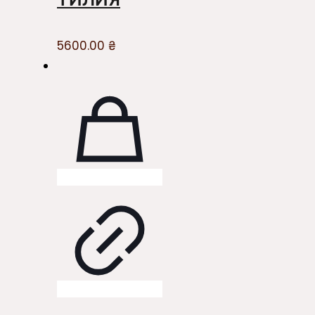
5600.00
₴