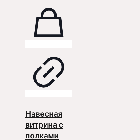
Навесная
витрина с
полками