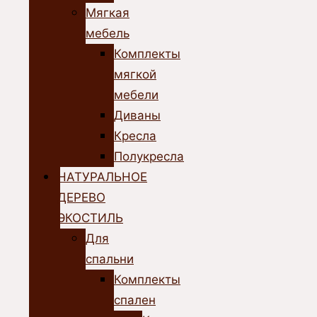
Мягкая
мебель
Комплекты
мягкой
мебели
Диваны
Кресла
Полукресла
НАТУРАЛЬНОЕ
ДЕРЕВО
ЭКОСТИЛЬ
Для
спальни
Комплекты
спален