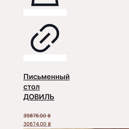
Письменный
стол
ДОВИЛЬ
39876.00
₴
Первоначальная
Текущая
30674.00
₴