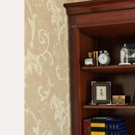
цена
цена:
составляла
30674.00 ₴.
39876.00 ₴.