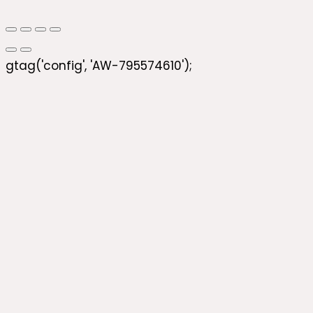
gtag('config', 'AW-795574610');