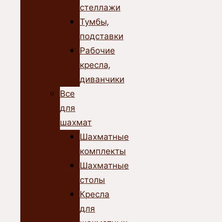
стеллажи
Тумбы,
подставки
Рабочие
кресла,
диванчики
Все
для
шахмат
Шахматные
комплекты
Шахматные
столы
Кресла
для