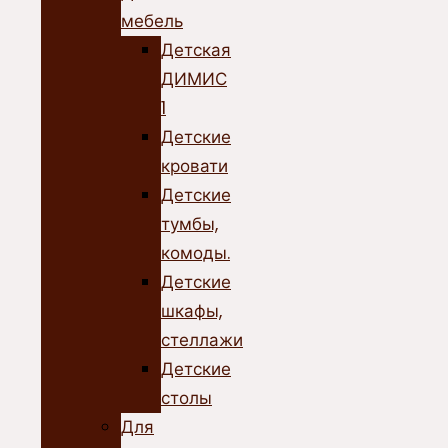
мебель
Детская
ДИМИС
1
Детские
кровати
Детские
тумбы,
комоды.
Детские
шкафы,
стеллажи
Детские
столы
Для