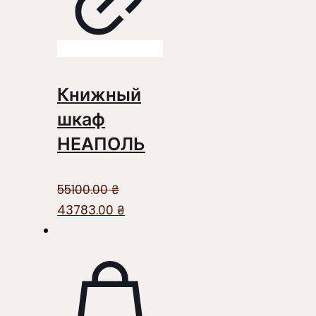
Книжный
шкаф
НЕАПОЛЬ
55100.00
₴
Первоначальная
Текущая
43783.00
₴
цена
цена:
составляла
43783.00 ₴.
55100.00 ₴.