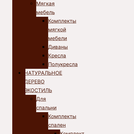
Мягкая
мебель
Комплекты
мягкой
мебели
Диваны
Кресла
Полукресла
НАТУРАЛЬНОЕ
ДЕРЕВО
ЭКОСТИЛЬ
Для
спальни
Комплекты
спален
Комплект