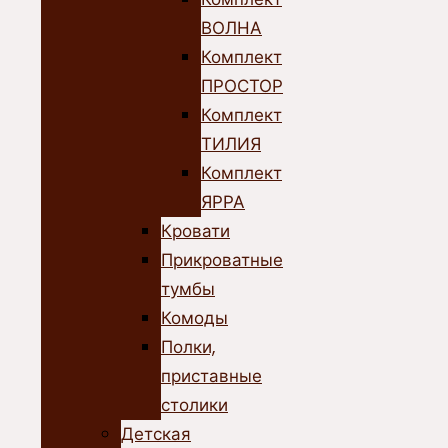
ВОЛНА
Комплект
ПРОСТОР
Комплект
ТИЛИЯ
Комплект
ЯРРА
Кровати
Прикроватные
тумбы
Комоды
Полки,
приставные
столики
Детская