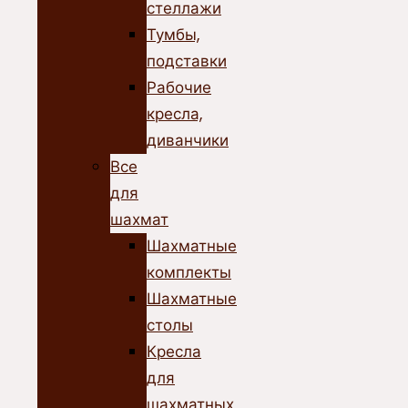
стеллажи
Тумбы,
подставки
Рабочие
кресла,
диванчики
Все
для
шахмат
Шахматные
комплекты
Шахматные
столы
Кресла
для
шахматных