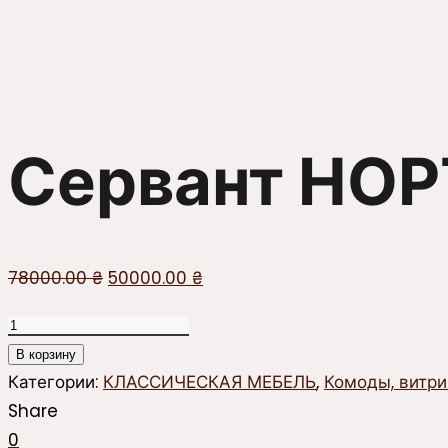
Сервант НО
Первоначальная
Текущая
78000.00
₴
50000.00
₴
цена
цена:
Количество
составляла
50000.00 ₴.
товара
В корзину
78000.00 ₴.
Сервант
Категории:
КЛАССИЧЕСКАЯ МЕБЕЛЬ
,
Комоды, витр
НОРТОН
Share
0