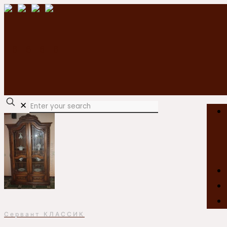
✕
Сервант КЛАССИК