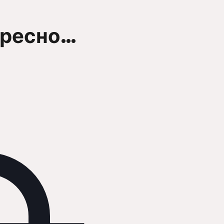
ересно…