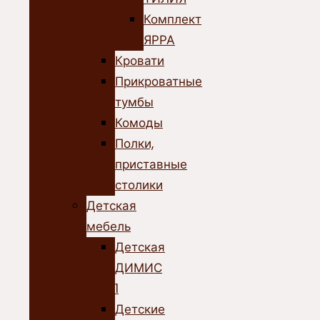
Комплект
ЯРРА
Кровати
Прикроватные
тумбы
Комоды
Полки,
приставные
столики
Детская
мебель
Детская
ДИМИС
1
Детские