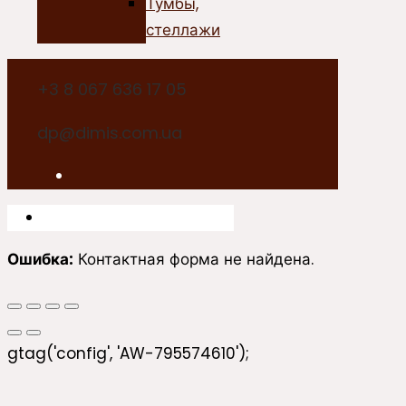
Тумбы,
стеллажи
+3 8 067 636 17 05
dp@dimis.com.ua
Ошибка:
Контактная форма не найдена.
gtag('config', 'AW-795574610');