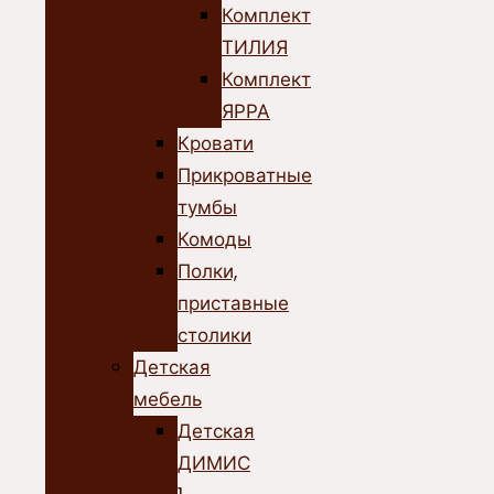
Комплект
ТИЛИЯ
Комплект
ЯРРА
Кровати
Прикроватные
тумбы
Комоды
Полки,
приставные
столики
Детская
мебель
Детская
ДИМИС