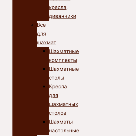
кресла,
диванчики
Все
для
шахмат
Шахматные
комплекты
Шахматные
столы
Кресла
для
шахматных
столов
Шахматы
настольные