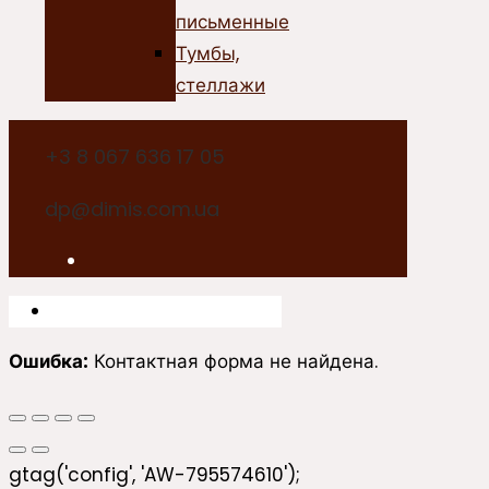
письменные
Тумбы,
стеллажи
+3 8 067 636 17 05
dp@dimis.com.ua
Ошибка:
Контактная форма не найдена.
gtag('config', 'AW-795574610');