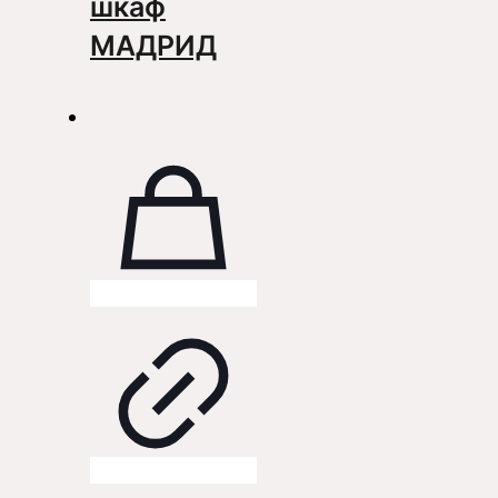
шкаф
МАДРИД