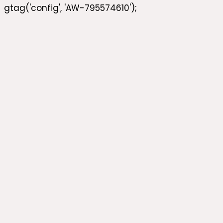
gtag('config', 'AW-795574610');