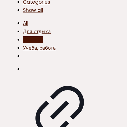
Categories
Show all
All
Для отдыха
Спальни
Учеба, работа