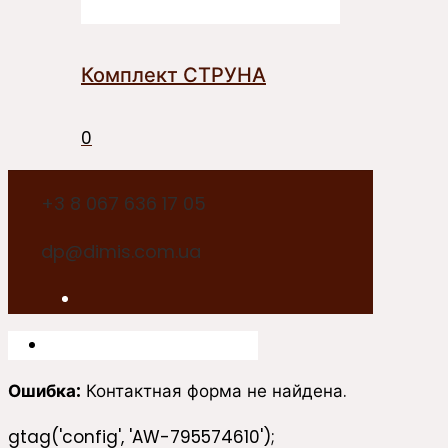
Комплект СТРУНА
0
+3 8 067 636 17 05
dp@dimis.com.ua
Ошибка:
Контактная форма не найдена.
gtag('config', 'AW-795574610');